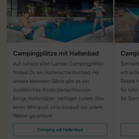
Campingplätze mit Hallenbad
Campi
Auf nahezu allen Landal-Campingplätze
Sonnenb
findest Du ein Hallenschwimmbad. Für
erfrisc
unsere kleinsten Gäste gibt es ein
Rabbit H
zusätzliches Kinderplanschbecken.
für toll
Einige Hallenbäder verfügen zudem über
für Son
einen Whirlpool. Urlaubsspaß bei jedem
Wetter garantiert!
Camping mit Hallenbad