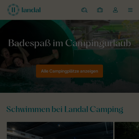
Campingplätze
Meine
Dropdown-
MEN
Buchungen
Menü
meines
Kontos
Landal Camping
Schwimmbad
öffnen
Alle Campingplätze anzeigen
Schwimmen bei Landal Camping