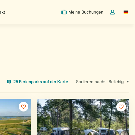
akt
Meine Buchungen
Switc
Dropdown-Me
25 Ferienparks auf der Karte
Sortieren nach: