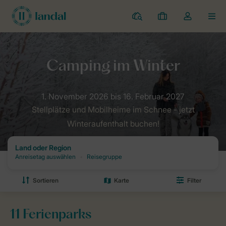
Campingplätze
Meine
Dropdown-
MEN
Buchungen
Menü
meines
Kontos
Landal Camping
Angebote
Wintercamping
öffnen
Stellplätze und Mobilheime im Schnee - jetzt
Winteraufenthalt buchen!