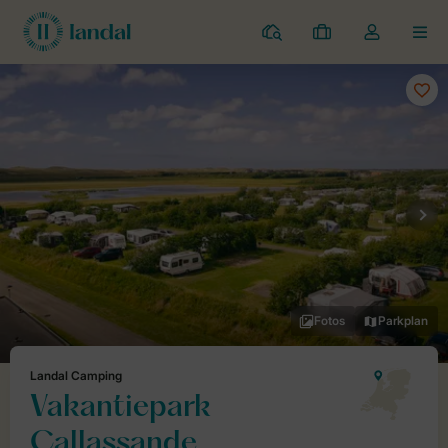
Campingplätze
Meine
Dropdown-
MEN
Buchungen
Menü
meines
Kontos
öffnen