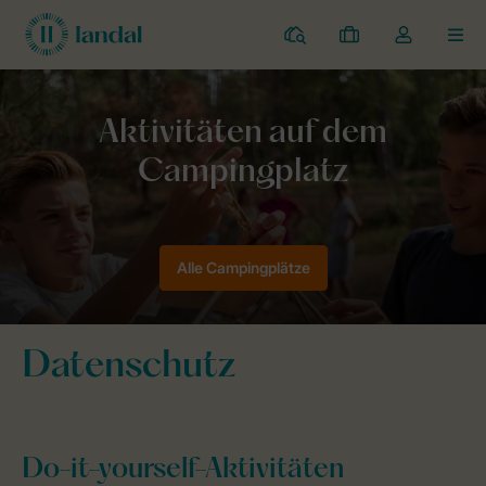
Campingplätze
Meine
Dropdown-
MEN
Buchungen
Menü
meines
Kontos
Landal Camping
Buntes Aktivitätenprogramm
öffnen
Alle Campingplätze
Datenschutz
Do-it-yourself-Aktivitäten