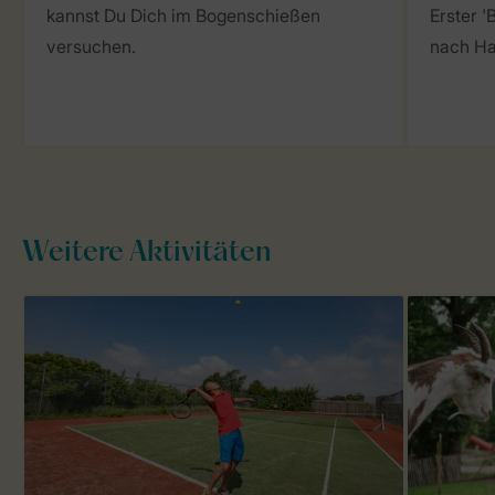
kannst Du Dich im Bogenschießen
Erster '
versuchen.
nach H
Weitere Aktivitäten