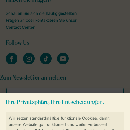
Haben Sie Fragen?
Schauen Sie sich die
häufig gestellten
Fragen
an oder kontaktieren Sie unser
Contact Center
.
Follow Us
facebook
instagram
tiktok
youtube
Zum Newsletter anmelden
Sicher und schnell zur Online-Buchung