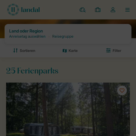
Campingplätze
Meine
Dropdown-
MEN
Buchungen
Menü
meines
Kontos
öffnen