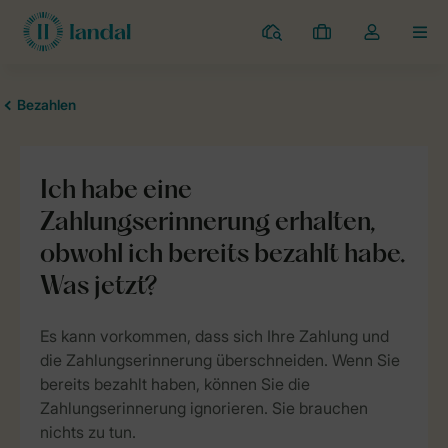
Campingplätze
Meine
Dropdown-
MEN
Buchungen
Menü
meines
Kontos
öffnen