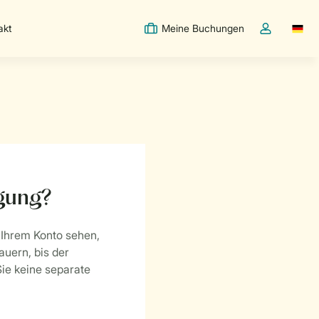
akt
Meine Buchungen
Switc
Dropdown-Me