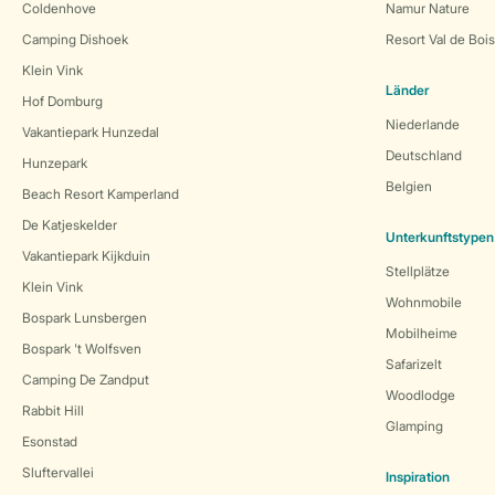
Coldenhove
Namur Nature
Camping Dishoek
Resort Val de Boi
Klein Vink
Länder
Hof Domburg
Niederlande
Vakantiepark Hunzedal
Deutschland
Hunzepark
Belgien
Beach Resort Kamperland
De Katjeskelder
Unterkunftstypen
Vakantiepark Kijkduin
Stellplätze
Klein Vink
Wohnmobile
Bospark Lunsbergen
Mobilheime
Bospark 't Wolfsven
Safarizelt
Camping De Zandput
Woodlodge
Rabbit Hill
Glamping
Esonstad
Sluftervallei
Inspiration