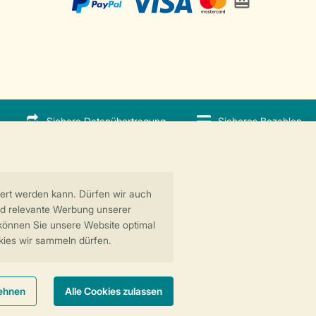
Sichere Datenübertragung
Sicheres Bezahlen
 GreenParks GmbH