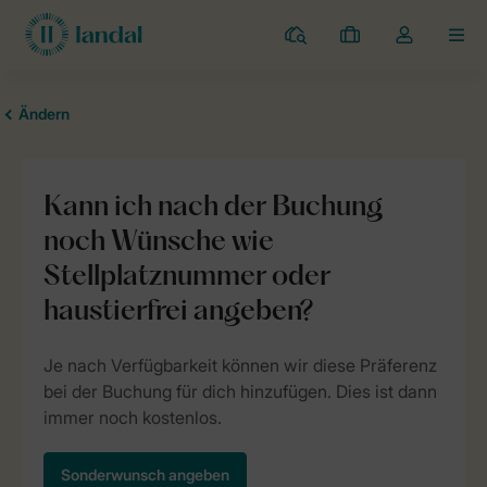
Campingplätze
Meine
Dropdown-
MEN
Buchungen
Menü
meines
Kontos
öffnen