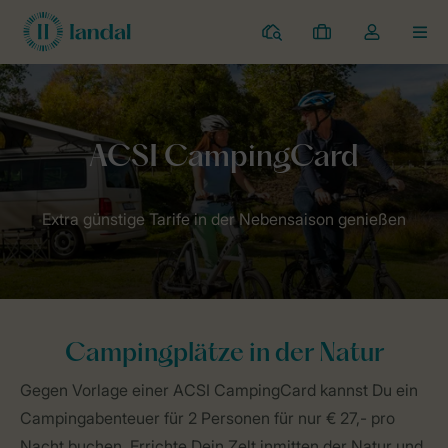
Campingplätze
Meine
Dropdown-
MEN
Buchungen
Menü
meines
Kontos
Landal Camping
ACSI CampingCard
öffnen
Extra günstige Tarife in der Nebensaison genießen
Campingplätze in der Natur
Gegen Vorlage einer ACSI CampingCard kannst Du ein
Campingabenteuer für 2 Personen für nur € 27,- pro
Nacht buchen. Errichte Dein Zelt inmitten der Natur und