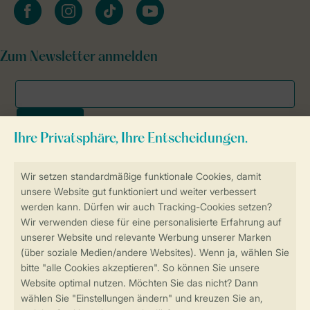
facebook
instagram
tiktok
youtube
Zum Newsletter anmelden
Sicher und schnell zur Online-Buchung
SSL-Verschlüsselung
Sichere Datenübertragung
Sicheres Bezahlen
Sicherstellung Deiner Privatsphäre