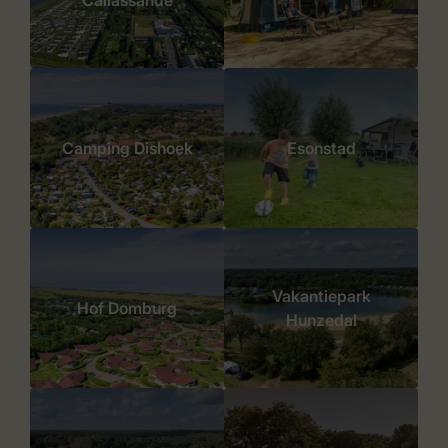
Callassande
Camping Dishoek
Esonstad
Vakantiepark
Hof Domburg
Hunzedal