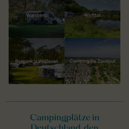
Warsberg
Wirfttal
Bospark 't Wolfsven
Camping De Zandput
Campingplätze in
Deutschland, den