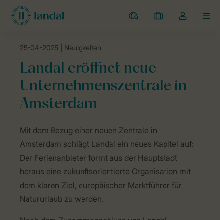
Campingplätze
Meine
Dropdown-
MEN
Buchungen
Menü
meines
25-04-2025
| Neuigkeiten
Kontos
Landal Camping
Neuigkeiten
Landal eröffnet neue Unternehmens
öffnen
Landal eröffnet neue
Unternehmenszentrale in
Amsterdam
Mit dem Bezug einer neuen Zentrale in
Amsterdam schlägt Landal ein neues Kapitel auf:
Der Ferienanbieter formt aus der Hauptstadt
heraus eine zukunftsorientierte Organisation mit
dem klaren Ziel, europäischer Marktführer für
Natururlaub zu werden.