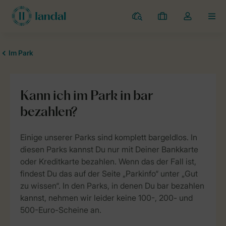
Campingplätze
Meine
Dropdown-
MEN
Buchungen
Menü
meines
Kontos
öffnen