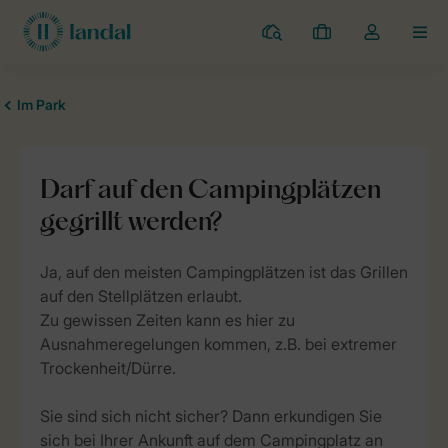
Campingplätze
Meine
Dropdown-
MEN
Buchungen
Menü
meines
Kontos
öffnen