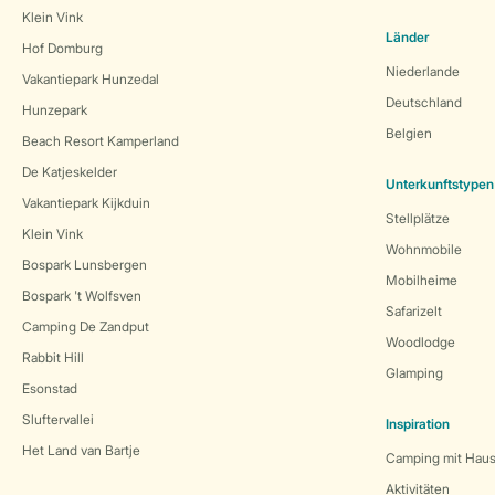
Klein Vink
Länder
Hof Domburg
Niederlande
Vakantiepark Hunzedal
Deutschland
Hunzepark
Belgien
Beach Resort Kamperland
De Katjeskelder
Unterkunftstypen
Vakantiepark Kijkduin
Stellplätze
Klein Vink
Wohnmobile
Bospark Lunsbergen
Mobilheime
Bospark 't Wolfsven
Safarizelt
Camping De Zandput
Woodlodge
Rabbit Hill
Glamping
Esonstad
Sluftervallei
Inspiration
Het Land van Bartje
Camping mit Haus
Aktivitäten