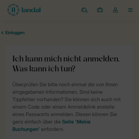
Campingplätze
Meine
Dropdown-
MEN
Buchungen
Menü
meines
Kontos
öffnen