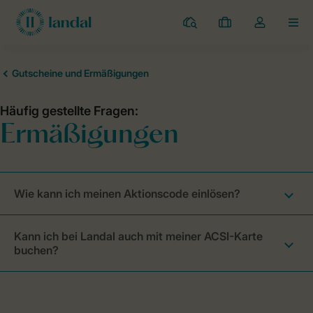
Campingplätze
Meine
Dropdown-
MEN
Buchungen
Menü
meines
Kontos
öffnen
Wie kann ich meinen Aktionscode einlösen?
Kann ich bei Landal auch mit meiner ACSI-Karte
buchen?