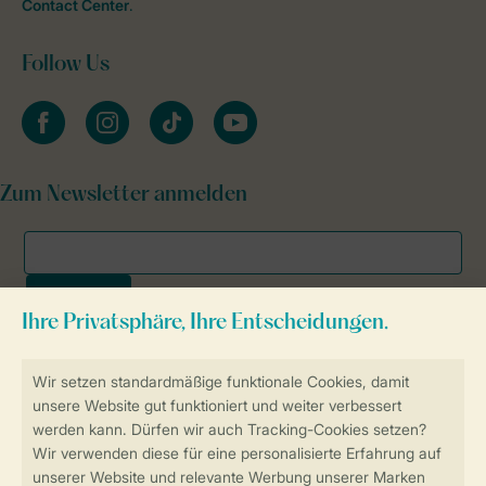
Contact Center
.
Follow Us
facebook
instagram
tiktok
youtube
Zum Newsletter anmelden
Sicher und schnell zur Online-Buchung
SSL-Verschlüsselung
Sichere Datenübertragung