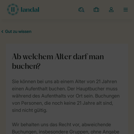
Campingplätze
Meine
Dropdown-
MEN
Buchungen
Menü
meines
Kontos
öffnen