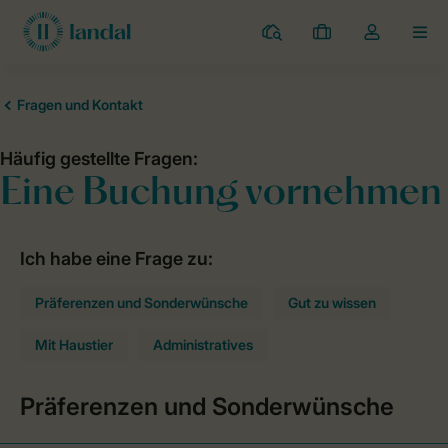
Campingplätze
Meine
Dropdown-
MEN
Buchungen
Menü
meines
Kontos
öffnen