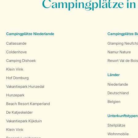
Campingplätze in
Campingplätze Niederlande
Campingplätze B
Callassande
Glamping Neufch
Coldenhove
Namur Nature
Camping Dishoek
Resort Val de Boi
Klein Vink
Länder
Hof Domburg
Niederlande
Vakantiepark Hunzedal
Deutschland
Hunzepark
Belgien
Beach Resort Kamperland
De Katjeskelder
Unterkunftstypen
Vakantiepark Kijkduin
Stellplätze
Klein Vink
Wohnmobile