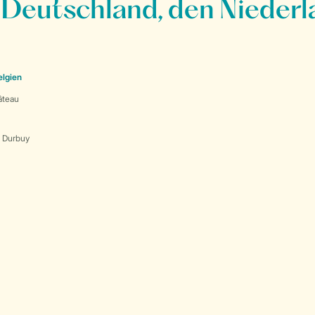
 Deutschland, den Niederl
elgien
âteau
s Durbuy