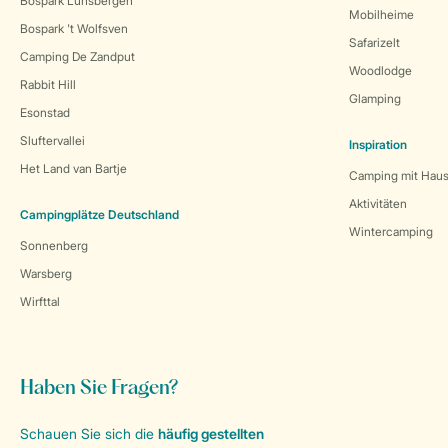
Bospark Lunsbergen
Mobilheime
Bospark 't Wolfsven
Safarizelt
Camping De Zandput
Woodlodge
Rabbit Hill
Glamping
Esonstad
Sluftervallei
Inspiration
Het Land van Bartje
Camping mit Haus
Aktivitäten
Campingplätze Deutschland
Wintercamping
Sonnenberg
Warsberg
Wirfttal
Haben Sie Fragen?
Schauen Sie sich die
häufig gestellten