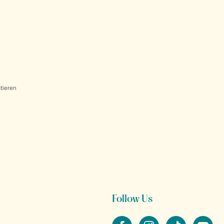
tieren
Follow Us
facebook
instagram
tiktok
youtube