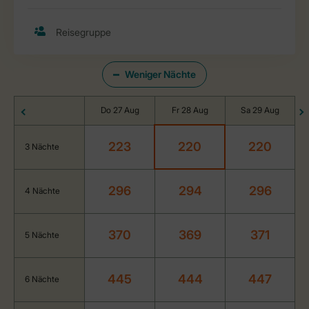
Weniger Nächte
Do 27 Aug
Fr 28 Aug
Sa 29 Aug
223
220
220
3 Nächte
296
294
296
4 Nächte
370
369
371
5 Nächte
445
444
447
6 Nächte