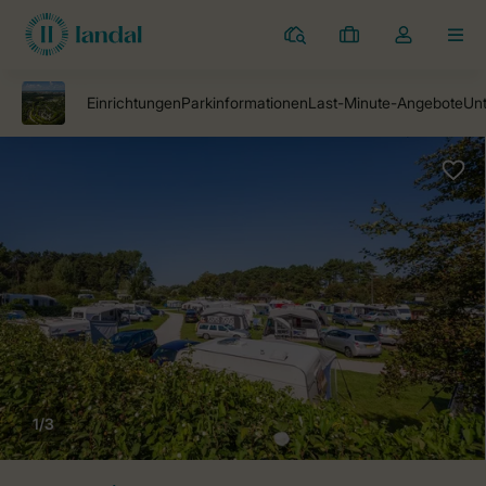
Campingplätze
Meine
Dropdown-
MEN
Buchungen
Menü
meines
Kontos
öffnen
1/3