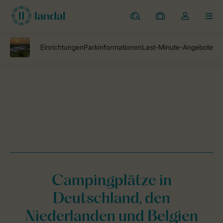
Campingplätze
Meine
Dropdown-
MEN
Buchungen
Menü
meines
Kontos
öffnen
Landal Camping
Campingplätze
Camping Klein Vink
zwemsch
Campingplätze in
Deutschland, den
Niederlanden und Belgien