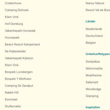
Coldenhove
Namur Nature
Camping Dishoek
Resort Val de Boi
Klein Vink
Länder
Hof Domburg
Niederlande
Vakantiepark Hunzedal
Deutschland
Hunzepark
Belgien
Beach Resort Kamperland
De Katjeskelder
Unterkunftstypen
Vakantiepark Kijkduin
Stellplätze
Klein Vink
Wohnmobile
Bospark Lunsbergen
Mobilheime
Bospark 't Wolfsven
Safarizelt
Camping De Zandput
Woodlodge
Rabbit Hill
Glamping
Esonstad
Sluftervallei
Inspiration