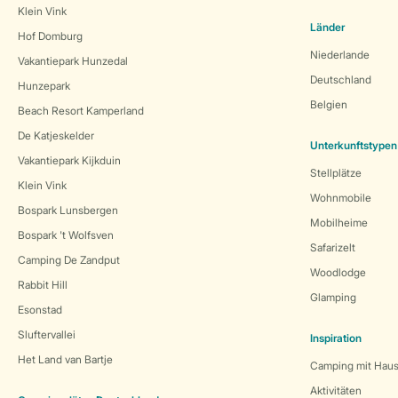
Klein Vink
Länder
Hof Domburg
Niederlande
Vakantiepark Hunzedal
Deutschland
Hunzepark
Belgien
Beach Resort Kamperland
De Katjeskelder
Unterkunftstypen
Vakantiepark Kijkduin
Stellplätze
Klein Vink
Wohnmobile
Bospark Lunsbergen
Mobilheime
Bospark 't Wolfsven
Safarizelt
Camping De Zandput
Woodlodge
Rabbit Hill
Glamping
Esonstad
Sluftervallei
Inspiration
Het Land van Bartje
Camping mit Haus
Aktivitäten