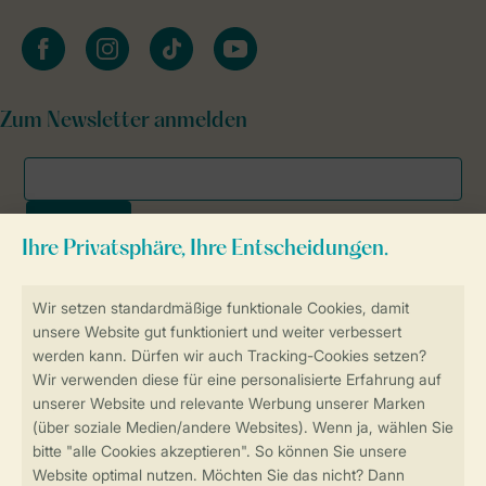
facebook
instagram
tiktok
youtube
Zum Newsletter anmelden
Sicher und schnell zur Online-Buchung
SSL-Verschlüsselung
Sichere Datenübertragung
Sicheres Bezahlen