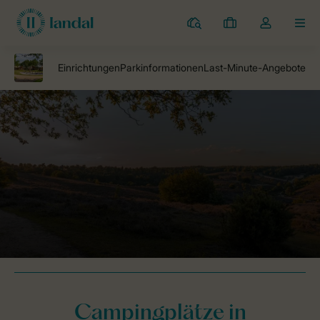
Campingplätze
Meine
Dropdown-
MEN
Buchungen
Menü
meines
Kontos
öffnen
Landal Camping
Campingplätze
Ferienhäuser Glamping Lauwers
Campingplätze in