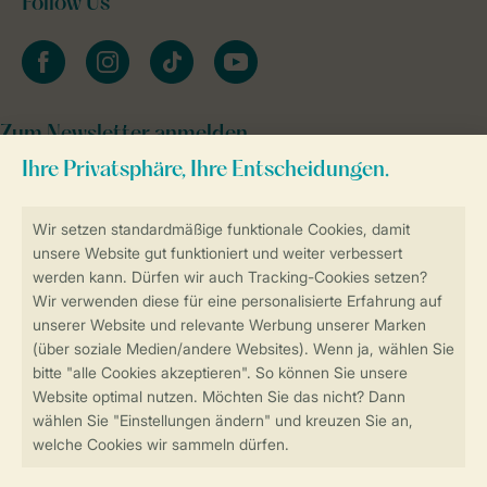
Follow Us
facebook
instagram
tiktok
youtube
Zum Newsletter anmelden
Sicher und schnell zur Online-Buchung
SSL-Verschlüsselung
Sichere Datenübertragung
Sicheres Bezahlen