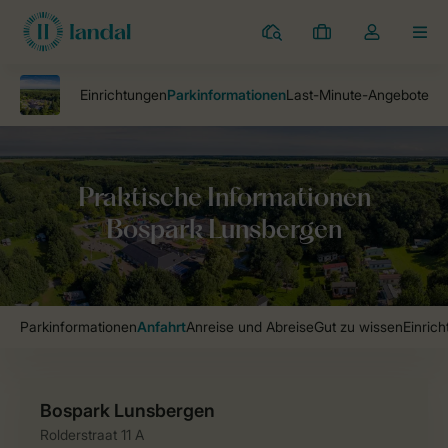
Campingplätze
Meine
Dropdown-
MEN
Buchungen
Menü
meines
Kontos
öffnen