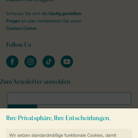
Schauen Sie sich die
häufig gestellten
Fragen
an oder kontaktieren Sie unser
Contact Center
.
Follow Us
facebook
instagram
tiktok
youtube
Zum Newsletter anmelden
Sicher und schnell zur Online-Buchung