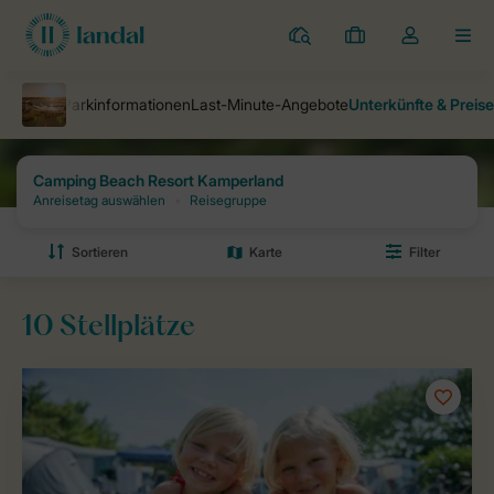
Campingplätze
Meine
Dropdown-
MEN
Buchungen
Menü
meines
Kontos
öffnen
Landal Camping
Campingplätze
Camping Beach Resort Kamperla