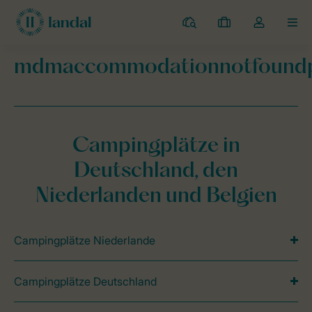
Campingplätze
Meine
Dropdown-
MEN
Buchungen
Menü
meines
mdmaccommodationnotfound
Kontos
Landal Camping
mdmaccommodationnotfoundpage
öffnen
Campingplätze in
Deutschland, den
Niederlanden und Belgien
Campingplätze Niederlande
Campingplätze Deutschland