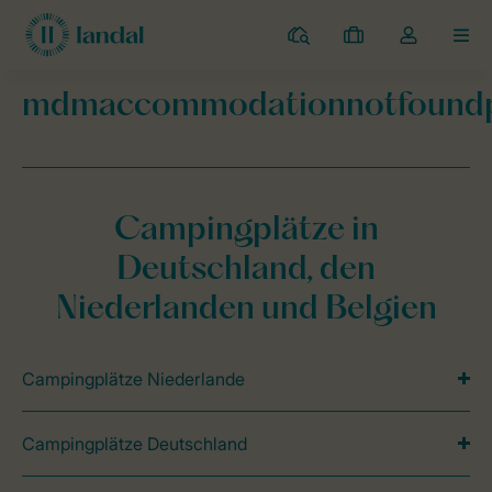
Campingplätze
Meine
Dropdown-
MEN
Buchungen
Menü
meines
mdmaccommodationnotfound
Kontos
Landal Camping
mdmaccommodationnotfoundpage
öffnen
Campingplätze in
Deutschland, den
Niederlanden und Belgien
Campingplätze Niederlande
Campingplätze Deutschland